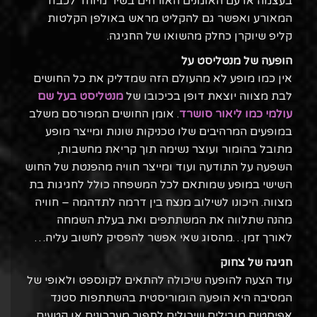
בעצמה או עם האומנים האורחים בשיר מיוחד לכבוד
המאורע ואפשר גם להקליט מראש באולפן הקלטות
קליפ שיוקרן כחלק מהשואו של החגיגה.
הופעה של מנטליסט על
אין כמו מופע לא מהעולם הזה שמדליק את כל החושים
לבת מצווה יוצאת דופן בכיכובו של
מנטליסט בעל שם
עולמי כמו ליאור סושרד
. אומן החושים המפורסם משלב
במופעים המרהיבים שלו טכניקות שונות ומייצר מופע
מתובל בהומור ועוצר נשימה תוך קריאת מחשבות,
השפעה על התודעה ועוד ומייצר חוויה מהפנטת של החוש
השישי במופע שמותאם לכל המשפחה כולל לחגיגות בת
מצווה. היכונו לשילוב מנצח בין דרמה לתדהמה – חוויה
מהנה שתלווה את המשתתפים ואת בעלת השמחה
לאורך זמן…מהסוג שאי אפשר להפסיק לחשוב עליה…
חגיגה של צחוק
עוד הצעה להופעה שיכולה להתאים לקונספט ולאופי של
המסיבה היא הופעה הומוריסטית בהשתתפות סטנד
אפיסטים מובילים שיכולים לתפור מערכונים או קטעים