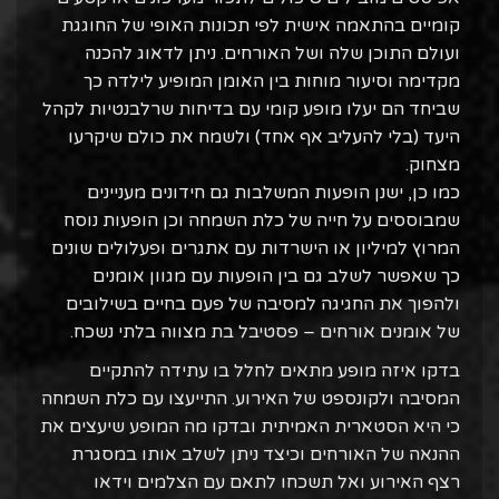
קומיים בהתאמה אישית לפי תכונות האופי של החוגגת
ועולם התוכן שלה ושל האורחים. ניתן לדאוג להכנה
מקדימה וסיעור מוחות בין האומן המופיע לילדה כך
שביחד הם יעלו מופע קומי עם בדיחות שרלבנטיות לקהל
היעד (בלי להעליב אף אחד) ולשמח את כולם שיקרעו
מצחוק.
כמו כן, ישנן הופעות המשלבות גם חידונים מעניינים
שמבוססים על חייה של כלת השמחה וכן הופעות נוסח
המרוץ למיליון או הישרדות עם אתגרים ופעלולים שונים
כך שאפשר לשלב גם בין הופעות עם מגוון אומנים
ולהפוך את החגיגה למסיבה של פעם בחיים בשילובים
של אומנים אורחים – פסטיבל בת מצווה בלתי נשכח.
בדקו איזה מופע מתאים לחלל בו עתידה להתקיים
המסיבה ולקונספט של האירוע. התייעצו עם כלת השמחה
כי היא הסטארית האמיתית ובדקו מה המופע שיעצים את
ההנאה של האורחים וכיצד ניתן לשלב אותו במסגרת
רצף האירוע ואל תשכחו לתאם עם הצלמים וידאו