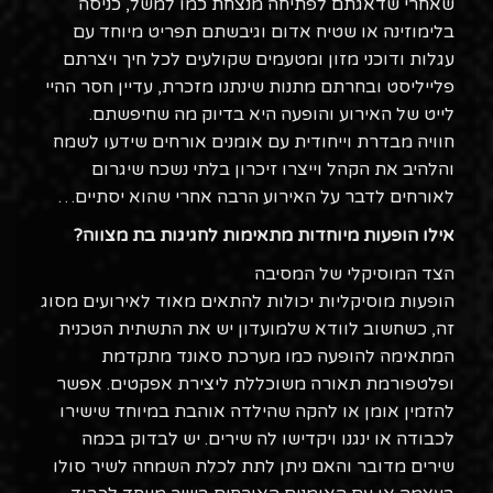
שאחרי שדאגתם לפתיחה מנצחת כמו למשל, כניסה
בלימוזינה או שטיח אדום וגיבשתם תפריט מיוחד עם
עגלות ודוכני מזון ומטעמים שקולעים לכל חיך ויצרתם
פלייליסט ובחרתם מתנות שינתנו מזכרת, עדיין חסר ההיי
לייט של האירוע והופעה היא בדיוק מה שחיפשתם.
חוויה מבדרת וייחודית עם אומנים אורחים שידעו לשמח
והלהיב את הקהל וייצרו זיכרון בלתי נשכח שיגרום
לאורחים לדבר על האירוע הרבה אחרי שהוא יסתיים…
אילו הופעות מיוחדות מתאימות לחגיגות בת מצווה?
הצד המוסיקלי של המסיבה
הופעות מוסיקליות יכולות להתאים מאוד לאירועים מסוג
זה, כשחשוב לוודא שלמועדון יש את התשתית הטכנית
המתאימה להופעה כמו מערכת סאונד מתקדמת
ופלטפורמת תאורה משוכללת ליצירת אפקטים. אפשר
להזמין אומן או להקה שהילדה אוהבת במיוחד שישירו
לכבודה או ינגנו ויקדישו לה שירים. יש לבדוק בכמה
שירים מדובר והאם ניתן לתת לכלת השמחה לשיר סולו