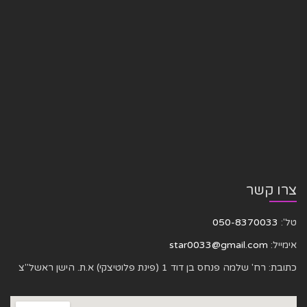
צרו קשר
טל':
050-8370033
אימייל:
star0033@gmail.com
כתובת: רח' שלמה פנחס בן דוד 1 (פינת פלוטיצקי) א.ת. הישן ראשל"צ