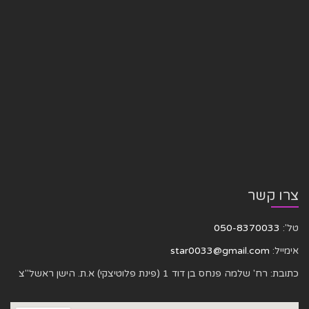
צרו קשר
טל':
050-8370033
אימייל:
star0033@gmail.com
כתובת: רח' שלמה פנחס בן דוד 1 (פינת פלוטיצקי) א.ת. הישן ראשל"צ